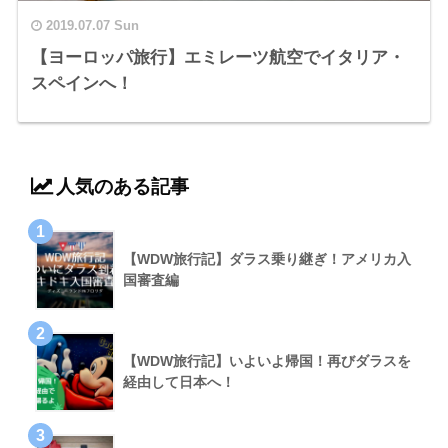
2019.07.07 Sun
【ヨーロッパ旅行】エミレーツ航空でイタリア・
スペインへ！
人気のある記事
1
【WDW旅行記】ダラス乗り継ぎ！アメリカ入
国審査編
2
【WDW旅行記】いよいよ帰国！再びダラスを
経由して日本へ！
3