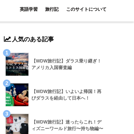
英語学習
旅行記
このサイトについて
人気のある記事
1
【WDW旅行記】ダラス乗り継ぎ！
アメリカ入国審査編
2
【WDW旅行記】いよいよ帰国！再
びダラスを経由して日本へ！
3
【WDW旅行記】迷ったらこれ！デ
ィズニーワールド旅行〜持ち物編〜